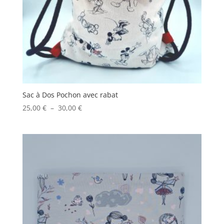
Sac à Dos Pochon avec rabat
Plage
25,00
€
–
30,00
€
de
prix :
25,00 €
à
30,00 €