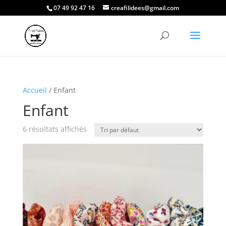
07 49 92 47 16
creafilidees@gmail.com
Accueil
/ Enfant
Enfant
6 résultats affichés