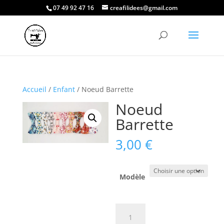
07 49 92 47 16
creafilidees@gmail.com
Accueil
/
Enfant
/ Noeud Barrette
Noeud
Barrette
3,00
€
Modèle
quantité
de