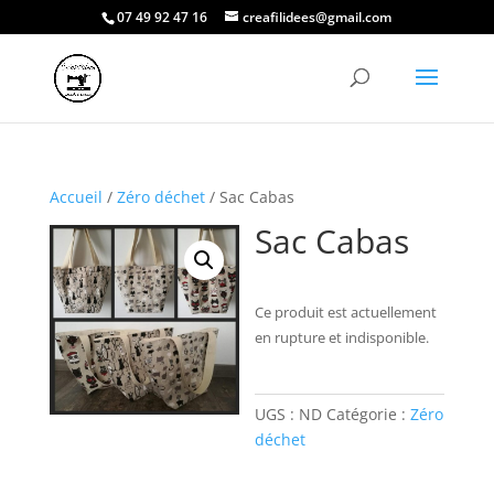
07 49 92 47 16
creafilidees@gmail.com
Accueil
/
Zéro déchet
/ Sac Cabas
Sac Cabas
Ce produit est actuellement
en rupture et indisponible.
UGS :
ND
Catégorie :
Zéro
déchet